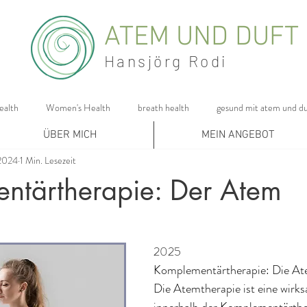
ATEM UND DUFT
Hansjörg Rodi
ealth
Women's Health
breath health
gesund mit atem und du
ÜBER MICH
MEIN ANGEBOT
 2024
1 Min. Lesezeit
ntärtherapie: Der Atem
2025
Komplementärtherapie: Die At
Die Atemtherapie ist eine wir