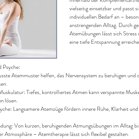
innerhalb der Komplementärthera
vielseitig einsetzbar und passt 
individuellen Bedarf an – beson
anstrengenden Alltag. Durch gez
Atemübungen lässt sich Stress 
eine tiefe Entspannung erreiche
d Psyche:
sste Atemmuster helfen, das Nervensystem zu beruhigen und d
sen.
uskulatur: Tiefes, kontrolliertes Atmen kann verspannte Muske
n lösen.
yche: Langsamere Atemzüge fördern innere Ruhe, Klarheit und e
ndung: Von kurzen, beruhigenden Atmungsübungen im Alltag bis
er Atmosphäre – Atemtherapie lässt sich flexibel gestalten.