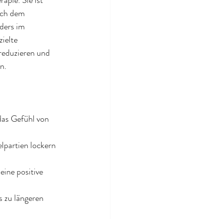
pie. Sie ist 
sich dem 
ders im 
ielte 
reduzieren und 
n.
as Gefühl von 
lpartien lockern 
ine positive 
 zu längeren 